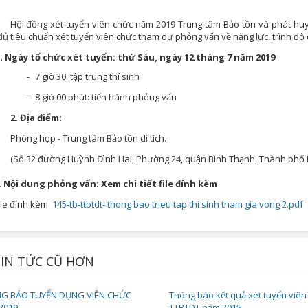
Hội đồng xét tuyển viên chức năm 2019 Trung tâm Bảo tồn và phát huy giá
đủ tiêu chuẩn xét tuyển viên chức tham dự phỏng vấn về năng lực, trình đ
Ngày tổ chức xét tuyển: thứ Sáu, ngày 12 tháng 7 năm 2019
-
7 giờ 30: tập trung thí sinh
-
8 giờ 00 phút: tiến hành phỏng vấn
2. Địa điểm:
Phòng họp - Trung tâm Bảo tồn di tích.
(Số 32 đường Huỳnh Đình Hai, Phường 24, quận Bình Thạnh, Thành phố H
. Nội dung phỏng vấn: Xem chi tiết file đính kèm
ile đính kèm:
145-tb-ttbtdt- thong bao trieu tap thi sinh tham gia vong 2.pdf
IN TỨC CŨ HƠN
G BÁO TUYỂN DỤNG VIÊN CHỨC
Thông báo kết quả xét tuyển viên
2019
TTBTDT năm 2015