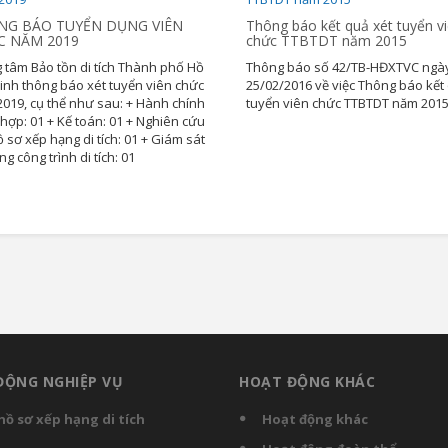
NG BÁO TUYỂN DỤNG VIÊN
Thông báo kết quả xét tuyển v
C NĂM 2019
chức TTBTDT năm 2015
 tâm Bảo tồn di tích Thành phố Hồ
Thông báo số 42/TB-HĐXTVC ngà
inh thông báo xét tuyển viên chức
25/02/2016 về việc Thông báo kết
019, cụ thể như sau: + Hành chính
tuyển viên chức TTBTDT năm 201
hợp: 01 + Kế toán: 01 + Nghiên cứu
ồ sơ xếp hạng di tích: 01 + Giám sát
ng công trình di tích: 01
ĐỘNG NGHIỆP VỤ
HOẠT ĐỘNG KHÁC
hồ sơ xếp hạng di tích
Hoạt động khác