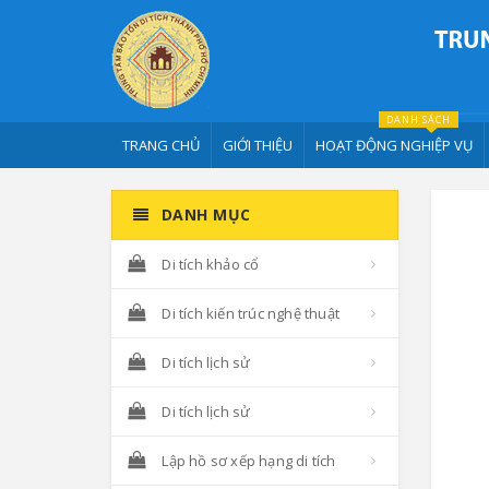
DANH SÁCH
TRANG CHỦ
GIỚI THIỆU
HOẠT ĐỘNG NGHIỆP VỤ
DANH MỤC
Di tích khảo cổ
Di tích kiến trúc nghệ thuật
Di tích lịch sử
Di tích lịch sử
Lập hồ sơ xếp hạng di tích