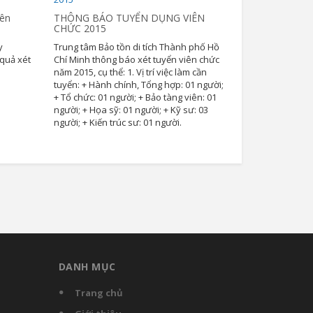
iên
THÔNG BÁO TUYỂN DỤNG VIÊN
CHỨC 2015
y
Trung tâm Bảo tồn di tích Thành phố Hồ
 quả xét
Chí Minh thông báo xét tuyển viên chức
5
năm 2015, cụ thể: 1. Vị trí việc làm cần
tuyển: + Hành chính, Tổng hợp: 01 người;
+ Tổ chức: 01 người; + Bảo tàng viên: 01
người; + Họa sỹ: 01 người; + Kỹ sư: 03
người; + Kiến trúc sư: 01 người.
DANH MỤC
Trang chủ