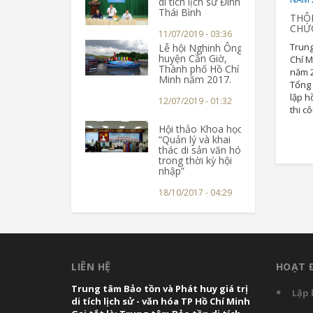
di tích lịch sử Đình
Thái Bình
THÔ
CHỨ
11/07/2019 - 03:36
Trung
Lễ hội Nghinh Ông
huyện Cần Giờ,
Chí M
Thành phố Hồ Chí
năm 2
Minh năm 2017.
Tổng 
lập h
12/07/2019 - 01:32
thi cô
Hội thảo Khoa học
“Quản lý và khai
thác di sản văn hóa
trong thời kỳ hội
nhập”
18/10/2017 - 04:29
LIÊN HỆ
HOẠT 
Trung tâm Bảo tồn và Phát huy giá trị
Lập 
di tích lịch sử - văn hóa TP Hồ Chí Minh