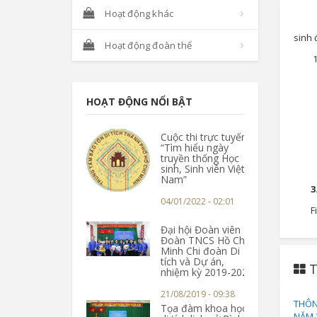
Hoạt động khác
sinh 
Hoạt động đoàn thể
HOẠT ĐỘNG NỔI BẬT
Cuộc thi trực tuyến
“Tìm hiểu ngày
truyền thống Học
sinh, Sinh viên Việt
Nam”
3
04/01/2022 - 02:01
F
Đại hội Đoàn viên
Đoàn TNCS Hồ Chí
Minh Chi đoàn Di
tích và Dự án,
T
nhiệm kỳ 2019-2022
21/08/2019 - 09:38
THÔN
Tọa đàm khoa học
NĂM 