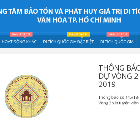
DANH SÁCH
DANH SÁCH
DANH SÁCH
HOẠT ĐỘNG KHÁC
DI TÍCH QUỐC GIA ĐẶC BIỆT
DI TÍCH QUỐC GIA
THÔNG BÁO 
DỰ VÒNG 2
2019
Thông báo số 145/TB-T
Vòng 2 xét tuyển viê