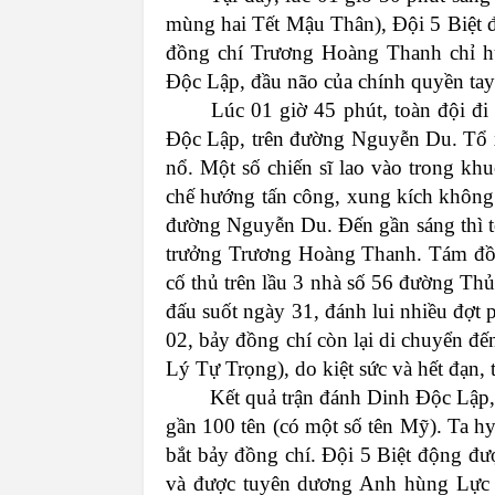
mùng
hai
Tết
Mậu
Thân
),
Đội
5
Biệt
đồng
chí
Trương
Hoàng
Thanh
chỉ
h
Độc
Lập
,
đầu
não
của
chính
quyền
tay
Lúc
01
giờ
45
phút
,
toàn
đội
đi
Độc
Lập
,
trên
đường
Nguyễn
Du.
Tổ
nổ
.
Một
số
chiến
sĩ
lao
vào
trong
khu
chế
hướng
tấn
công
,
xung
kích
không
đường
Nguyễn
Du.
Đến
gần
sáng
thì
trưởng
Trương
Hoàng
Thanh
.
Tám
đ
cố
thủ
trên
lầu
3
nhà
số
56
đường
Th
đấu
suốt
ngày
31,
đánh
lui
nhiều
đợt
02,
bảy
đồng
chí
còn
lại
di
chuyển
đế
Lý
Tự
Trọng
), do
kiệt
sức
và
hết
đạn
,
Kết
quả
trận
đánh
Dinh
Độc
Lập
gần
100
tên
(
có
một
số
tên
Mỹ
). Ta
h
bắt
bảy
đồng
chí
.
Đội
5
Biệt
động
đư
và
được
tuyên
dương
Anh
hùng
Lực