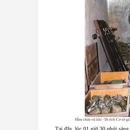
Hầm chứa vũ khí - Di tích Cơ sở g
Tại
đây
,
lúc
01
giờ
30
phút
sáng