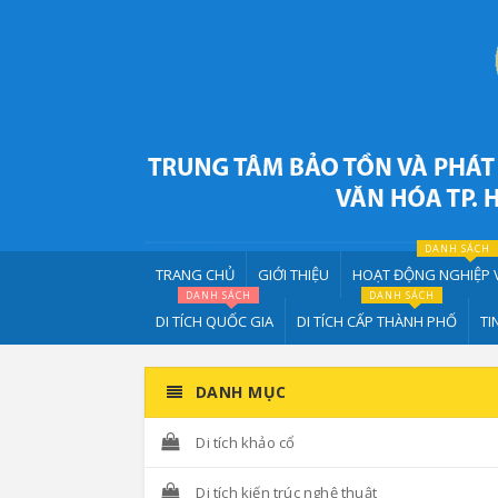
DANH SÁCH
TRANG CHỦ
GIỚI THIỆU
HOẠT ĐỘNG NGHIỆP 
DANH SÁCH
DANH SÁCH
DI TÍCH QUỐC GIA
DI TÍCH CẤP THÀNH PHỐ
TI
DANH MỤC
Di tích khảo cổ
Di tích kiến trúc nghệ thuật