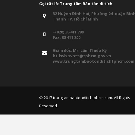
Gọi tắt là: Trung tâm Bảo tồn di tích
32 Huỳnh Đình Hai, Phường 24, quận Bìn
Thạnh TP. Hồ Chí Minh
+(028) 38 411 799
Fax: 38 411 800
Giám đốc: Mr. Lâm Thiếu Kỳ
bt.lsvh.svhtt@tphcm.gov.vn
www.trungtambaotonditichtphcm.com
© 2017
trungtambaotonditichtphcm.com
. All Rights
Reserved.