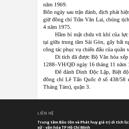
năm
1969.
Bốn
ngày
sau
trận
đánh
,
địch
phát
hiệ
giữ
đồng
chí
Trần
Văn
Lai,
chúng
tịc
4
năm
1975.
Hầm
bí
mật
chứa
vũ
khí
của
lực
tại
giữa
trung
tâm
Sài
Gòn
,
gây
bất
n
công
tác
phục
vụ
chiến
đấu
của
quân
Di
tích
đã
được
Bộ
Văn
hóa
xếp
1288–VH/QĐ
ngày
16
tháng
11
năm
Để
đánh
Dinh
Độc
Lập
,
Biệt
độ
đồng
chí
Lê
Tấn
Quốc
ở
số
438/58
Tháng
Tám
),
quận
3
.
LIÊN HỆ
Trung tâm Bảo tồn và Phát huy giá trị di tích lị
sử - văn hóa TP Hồ Chí Minh