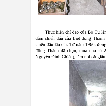
Thực
hiện
chỉ
đạo
của
Bộ
Tư
lệ
đảm
chiến
đấu
của
Biệt
động
Thành
chiến
đấu
lâu
dài
.
Từ
năm
1966,
đồn
động
Thành
đã
chọn
,
mua
nhà
số
2
Nguyễn
Đình
Chiểu
),
làm
nơi
cất
giấu