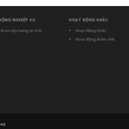
ĐỘNG NGHIỆP VỤ
HOẠT ĐỘNG KHÁC
hồ sơ xếp hạng di tích
Hoạt động khác
Hoạt động đoàn thể
ved.