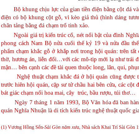
Bộ
khung
chịu
lực
của
gian
tiền
điện
bằng
cột
đá
và
điện
có
bộ
khung
cột
gỗ
,
vì
kèo
giả
thủ
(
hình
dáng
tươ
chân
tảng
bằng
đá
chạm
trổ
tinh
xảo
.
Ngoài
giá
trị
kiến
trúc
cổ
,
nét
nổi
bật
của
đình
Nghĩ
phong
cách
Nam
Bộ
nửa
cuối
thế
kỷ
19
và
nửa
đầu
thế
phẩm
chạm
khắc
gỗ
ở
khắp
nơi
trong
hội
quán
:
trên
tất
thờ
,
hương
án
,
liễn
đối
…
với
các
mô
-tip
mới
lạ
như
trái
đ
mận
…
bên
cạnh
các
đề
tài
quen
thuộc
long,
lân
, qui,
phụ
Nghệ
thuật
chạm
khắc
đá
ở
hội
quán
cũng
được
trước
hiên
hội
quán
,
cặp
sư
tử
chầu
hai
bên
cửa
,
các
cột
đ
bát
giác
chạm
nổi
hoa
mai
,
cây
trúc
,
bầu
rượu
,
túi
thơ
…
Ngày
7
tháng
1
năm
1993,
Bộ
Văn
hóa
đã
ban
hà
quán
Nghĩa
Nhuận
là
di
tích
kiến
trúc
nghệ
thuật
quốc
gi
(1) Vương
Hồng
Sển-
Sài
Gòn
năm
xưa
,
Nhà
sách
Khai
Trí
Sài
Gòn
1