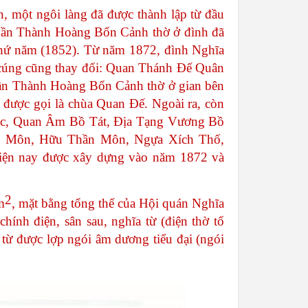
n
,
một
ngôi
làng
đã
được
thành
lập
từ
đầu
ần
Thành
Hoàng
Bổn
Cảnh
thờ
ở
đình
đã
hứ
năm
(1852).
Từ
năm
1872,
đình
Nghĩa
cúng
cũng
thay
đổi
:
Quan
Thánh
Đế
Quân
ần
Thành
Hoàng
Bổn
Cảnh
thờ
ở
gian
bên
được
gọi
là
chùa
Quan
Đế
.
Ngoài
ra
,
còn
c
,
Quan
Âm
Bồ
Tát
,
Địa
Tạng
Vương
Bồ
n
Môn
,
Hữu
Thần
Môn
,
Ngựa
Xích
Thố
,
iện
nay
được
xây
dựng
vào
năm
1872
và
2
m
,
mặt
bằng
tổng
thể
của
Hội
quán
Nghĩa
chính
điện
,
sân
sau
,
nghĩa
từ
(
điện
thờ
tổ
từ
được
lợp
ngói
âm
dương
tiểu
đại
(
ngói