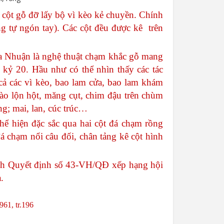
cột
gỗ
đỡ
lấy
bộ
vì
kèo
kẻ
chuyền
.
Chính
ng
tự
ngón
tay
).
Các
cột
đều
được
kê
trên
a
Nhuận
là
nghệ
thuật
chạm
khắc
gỗ
mang
kỷ
20.
Hầu
như
có
thể
nhìn
thấy
các
tác
cả
các
vì
kèo
,
bao
lam
cửa
,
bao
lam
khám
ào
lộn
hột
,
măng
cụt
,
chim
đậu
trên
chùm
ng
;
mai
,
lan
,
cúc
trúc
…
thể
hiện
đặc
sắc
qua
hai
cột
đá
chạm
rồng
á
chạm
nổi
câu
đối
,
chân
tảng
kê
cột
hình
nh
Quyết
định
số
43-VH/QĐ
xếp
hạng
hội
a
.
961, tr.196