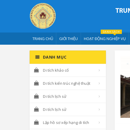
DANH SÁCH
TRANG CHỦ
GIỚI THIỆU
HOẠT ĐỘNG NGHIỆP VỤ
DANH MỤC
Di tích khảo cổ
Di tích kiến trúc nghệ thuật
Di tích lịch sử
Di tích lịch sử
Lập hồ sơ xếp hạng di tích