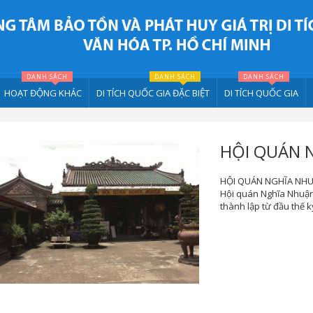
DANH SÁCH
DANH SÁCH
DANH SÁCH
HOẠT ĐỘNG KHÁC
DI TÍCH QUỐC GIA ĐẶC BIỆT
DI TÍCH QUỐC GIA
HỘI QUÁN 
HỘI QUÁN NGHĨA NHUẬ
Hội quán Nghĩa Nhuận
thành lập từ đầu thế k