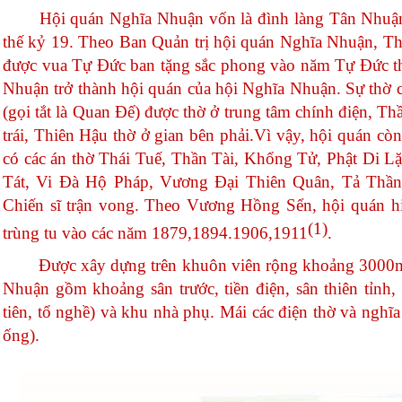
Hội
quán
Nghĩa
Nhuận
vốn
là
đình
làng
Tân
Nhuậ
thế
kỷ
19. Theo Ban
Quản
trị
hội
quán
Nghĩa
Nhuận
,
Th
được
vua
Tự
Đức
ban
tặng
sắc
phong
vào
năm
Tự
Đức
t
Nhuận
trở
thành
hội
quán
của
hội
Nghĩa
Nhuận
.
Sự
thờ
(
gọi
tắt
là
Quan
Đế
)
được
thờ
ở
trung
tâm
chính
điện
,
Th
trái
,
Thiên
Hậu
thờ
ở
gian
bên
phải.Vì
vậy
,
hội
quán
còn
có
các
án
thờ
Thái
Tuế
,
Thần
Tài
,
Khổng
Tử
,
Phật
Di
Lặ
Tát
, Vi
Đà
Hộ
Pháp
,
Vương
Đại
Thiên
Quân
,
Tả
Thầ
Chiến
sĩ
trận
vong
. Theo
Vương
Hồng
Sển
,
hội
quán
h
(1)
trùng
tu
vào
các
năm
1879,1894.1906,1911
.
Được
xây
dựng
trên
khuôn
viên
rộng
khoảng
3000
Nhuận
gồm
khoảng
sân
trước
,
tiền
điện
,
sân
thiên
tỉnh
,
tiên
,
tổ
nghề
)
và
khu
nhà
phụ
.
Mái
các
điện
thờ
và
nghĩa
ống
).