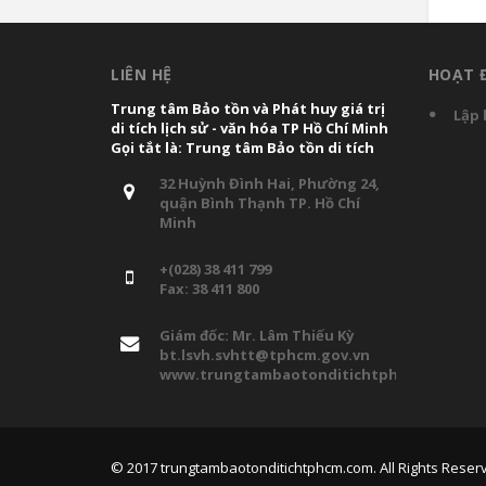
LIÊN HỆ
HOẠT 
Trung tâm Bảo tồn và Phát huy giá trị
Lập 
di tích lịch sử - văn hóa TP Hồ Chí Minh
Gọi tắt là: Trung tâm Bảo tồn di tích
32 Huỳnh Đình Hai, Phường 24,
quận Bình Thạnh TP. Hồ Chí
Minh
+(028) 38 411 799
Fax: 38 411 800
Giám đốc: Mr. Lâm Thiếu Kỳ
bt.lsvh.svhtt@tphcm.gov.vn
www.trungtambaotonditichtphcm.com
© 2017
trungtambaotonditichtphcm.com
. All Rights Reser