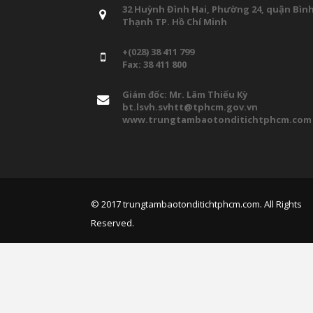
32 Huỳnh Đình Hai, Phường 24, quận Bìn
Thạnh TP. Hồ Chí Minh
+(028) 38 411 799
Fax: 38 411 800
Giám đốc: Mr. Lâm Thiếu Kỳ
bt.lsvh.svhtt@tphcm.gov.vn
www.trungtambaotonditichtphcm.com
© 2017
trungtambaotonditichtphcm.com
. All Rights
Reserved.