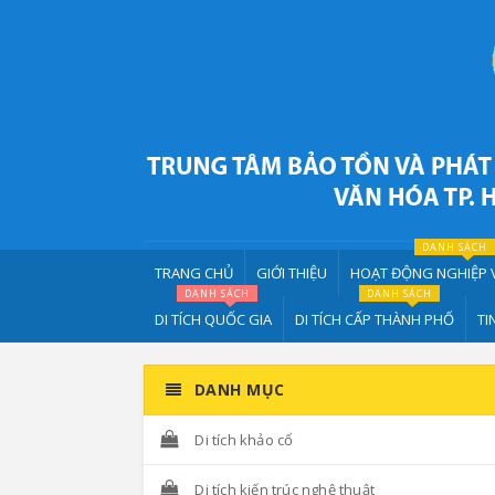
DANH SÁCH
TRANG CHỦ
GIỚI THIỆU
HOẠT ĐỘNG NGHIỆP 
DANH SÁCH
DANH SÁCH
DI TÍCH QUỐC GIA
DI TÍCH CẤP THÀNH PHỐ
TI
DANH MỤC
Di tích khảo cổ
Di tích kiến trúc nghệ thuật